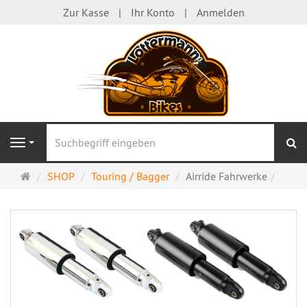
Zur Kasse
Ihr Konto
Anmelden
S
Navigation
Startseite
SHOP
Touring / Bagger
Airride Fahrwerke