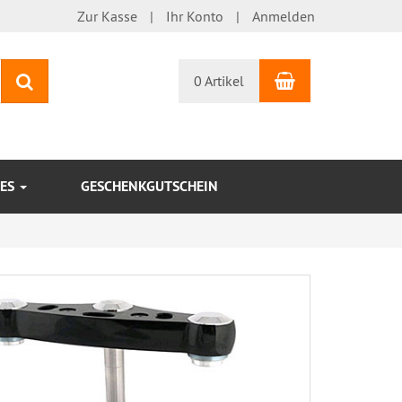
Zur Kasse
Ihr Konto
Anmelden
Warenkorb
Suchen
0 Artikel
KES
GESCHENKGUTSCHEIN