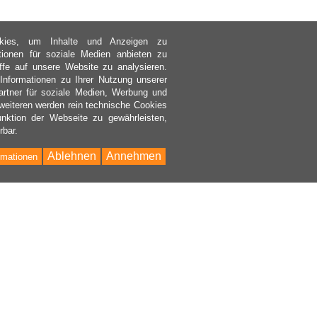
kies, um Inhalte und Anzeigen zu
ktionen für soziale Medien anbieten zu
ffe auf unsere Website zu analysieren.
nformationen zu Ihrer Nutzung unserer
rtner für soziale Medien, Werbung und
weiteren werden rein technische Cookies
nktion der Webseite zu gewährleisten,
rbar.
Ablehnen
Annehmen
rmationen
Bac
to
Top