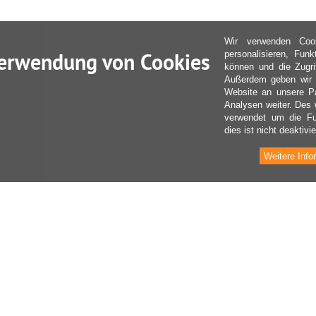
Wir verwenden Coo
erwendung von Cookies
personalisieren, Fun
können und die Zugri
Außerdem geben wir I
Website an unsere Pa
Analysen weiter. Des 
verwendet um die Fu
dies ist nicht deaktivie
Weitere Info