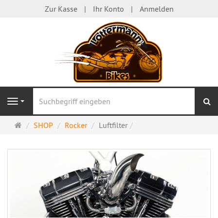
Zur Kasse
Ihr Konto
Anmelden
S
Navigation
Startseite
SHOP
Rocker
Luftfilter