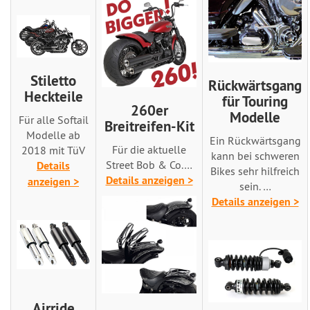
Stiletto
Rückwärtsgang
Heckteile
für Touring
260er
Modelle
Für alle Softail
Breitreifen-Kit
Modelle ab
Ein Rückwärtsgang
Für die aktuelle
2018 mit TüV
kann bei schweren
Street Bob & Co.…
Details
Bikes sehr hilfreich
Details anzeigen >
anzeigen >
sein. …
Details anzeigen >
Airride