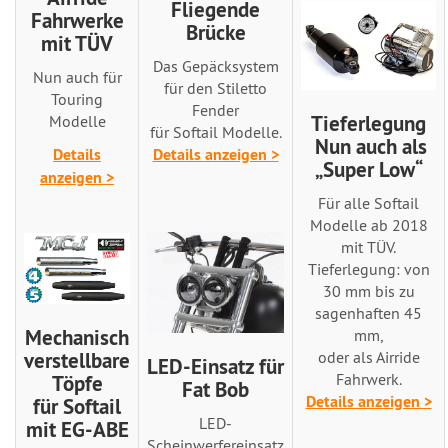
Fliegende
Fahrwerke
Brücke
mit TÜV
Das Gepäcksystem
Nun auch für
für den Stiletto
Touring
Fender
Tieferlegung
Modelle
für Softail Modelle.
Nun auch als
Details
Details anzeigen >
„Super Low“
anzeigen >
Für alle Softail
Modelle ab 2018
mit TÜV.
Tieferlegung: von
30 mm bis zu
sagenhaften 45
Mechanisch
mm,
verstellbare
oder als Airride
LED-Einsatz für
Fahrwerk.
Töpfe
Fat Bob
Details anzeigen >
für Softail
LED-
mit EG-ABE
Scheinwerfereinsatz