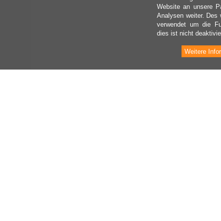
Website an unsere Pa
Analysen weiter. Des 
verwendet um die Fu
dies ist nicht deaktivie
Weitere Info