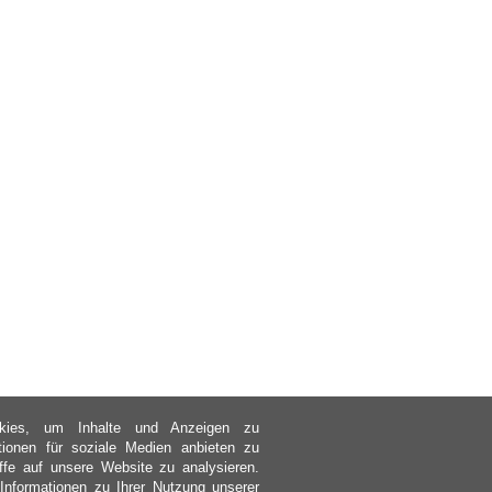
kies, um Inhalte und Anzeigen zu
ktionen für soziale Medien anbieten zu
ffe auf unsere Website zu analysieren.
nformationen zu Ihrer Nutzung unserer