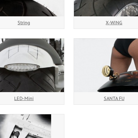
String
X-WING
LED-Mini
SANTA FU