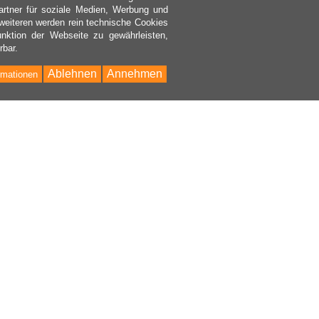
rtner für soziale Medien, Werbung und
weiteren werden rein technische Cookies
nktion der Webseite zu gewährleisten,
rbar.
Ablehnen
Annehmen
rmationen
Bac
to
Top