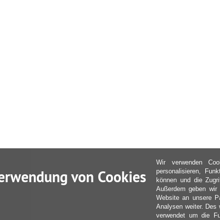
Wir verwenden Coo
erwendung von Cookies
personalisieren, Fun
können und die Zugri
Außerdem geben wir I
Website an unsere Pa
Analysen weiter. Des 
verwendet um die Fu