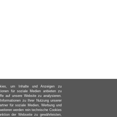
kies, um Inhalte und Anzeigen zu
ktionen für soziale Medien anbieten zu
ffe auf unsere Website zu analysieren.
nformationen zu Ihrer Nutzung unserer
rtner für soziale Medien, Werbung und
weiteren werden rein technische Cookies
nktion der Webseite zu gewährleisten,