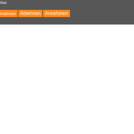
rbar.
Ablehnen
Annehmen
rmationen
Bac
to
Top