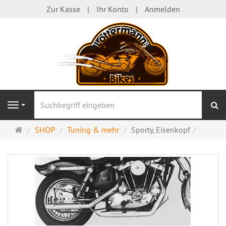
Zur Kasse
Ihr Konto
Anmelden
S
Navigation
Startseite
SHOP
Tuning & mehr
Sporty, Eisenkopf