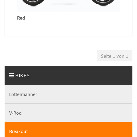
Red
Seite 1 von 1
BIKES
Lottermänner
V-Rod
Breakout