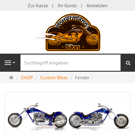
Zur Kasse
Ihr Konto
Anmelden
S
Navigation
Startseite
SHOP
Custom Bikes
Fender