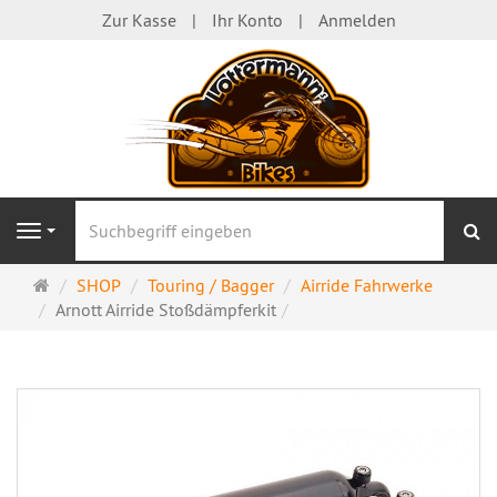
Zur Kasse
Ihr Konto
Anmelden
S
Navigation
Startseite
SHOP
Touring / Bagger
Airride Fahrwerke
Arnott Airride Stoßdämpferkit