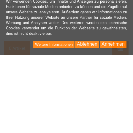
Wir verwenden Cookies, um Inhalte und Anzeigen zu personalisieren,
Funktionen für soziale Medien anbieten zu können und die Zugriffe auf
unsere Website zu analysieren. Außerdem geben wir Informationen zu
Ihrer Nutzung unserer Website an unsere Partner für soziale Medien,
Werbung und Analysen weiter. Des weiteren werden rein technische
Cookies verwendet um die Funktion der Webseite zu gewährleisten,
dies ist nicht deaktivierbar.
Ablehnen
Annehmen
Weitere Informationen
War
0 Artikel