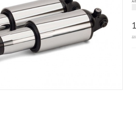
Art
zz