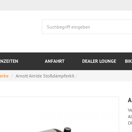
ENZEITEN
ANFAHRT
DEALER LOUNGE
BI
werke
Arnott Airride Stoßdämpferkit
A
V
A
O