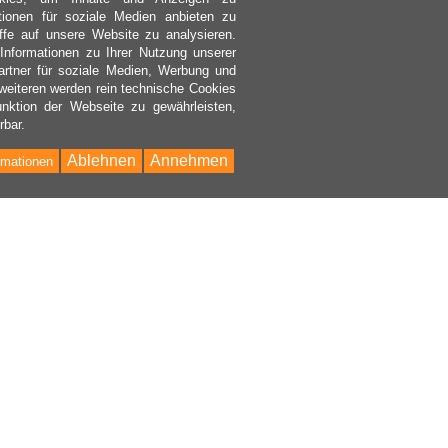
ktionen für soziale Medien anbieten zu
ffe auf unsere Website zu analysieren.
nformationen zu Ihrer Nutzung unserer
rtner für soziale Medien, Werbung und
weiteren werden rein technische Cookies
nktion der Webseite zu gewährleisten,
rbar.
Ablehnen
Annehmen
rmationen
Bac
to
Top