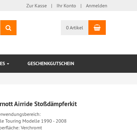
Zur Kasse
Ihr Konto
Anmelden
Warenkorb
Suchen
0 Artikel
KES
GESCHENKGUTSCHEIN
rnott Airride Stoßdämpferkit
erwendungsbereich:
lle Touring Modelle 1990 - 2008
berfläche: Verchromt