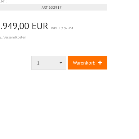
.Nr.:
ART 632917
1.949,00 EUR
inkl. 19 % USt
gl. Versandkosten
1
Warenkorb