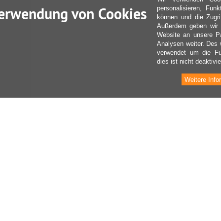
erwendung von Cookies
personalisieren, Fun
können und die Zugri
Außerdem geben wir I
Website an unsere Pa
Analysen weiter. Des 
verwendet um die Fu
dies ist nicht deaktivie
Weitere Info