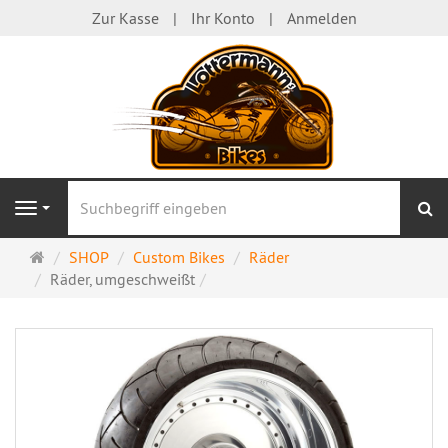
Zur Kasse
Ihr Konto
Anmelden
S
Navigation
Startseite
SHOP
Custom Bikes
Räder
Räder, umgeschweißt