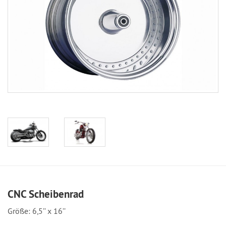
CNC Scheibenrad
Größe: 6,5’’ x 16’’