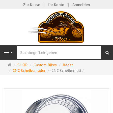
Zur Kasse
Ihr Konto
Anmelden
S
Navigation
Startseite
SHOP
Custom Bikes
Räder
CNC Scheibenräder
CNC Scheibenrad