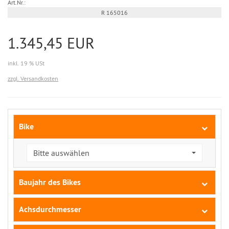
Art.Nr.:
R 165016
1.345,45 EUR
inkl. 19 % USt
zzgl. Versandkosten
Bike
Bitte auswählen
Baujahr des Bikes
Achsdurchmesser